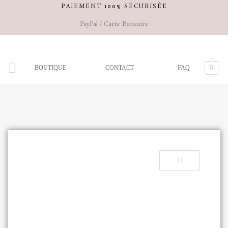
Aller
PAIEMENT 100% SÉCURISÉE
au
PayPal / Carte Bancaire
contenu
0
BOUTIQUE
CONTACT
FAQ