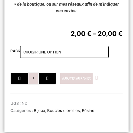
» de la boutique, ou sur mes réseaux afin de m’indiquer
vos envies.
Pla
2,00
€
–
20,00
€
de
prix
quantité
PACK
2,0
de
à
Boucles
20,
d'oreilles
interchangeables
AJOUTER AU PANIER
Laura
UGS :
ND
Catégories :
Bijoux
,
Boucles d'oreilles
,
Résine