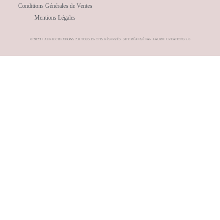
Conditions Générales de Ventes
Mentions Légales
© 2023 LAURIE CREATIONS 2.0 TOUS DROITS RÉSERVÉS. SITE RÉALISÉ PAR LAURIE CREATIONS 2.0